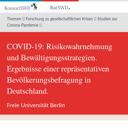
Zum
Hauptinhalt
Themen
Forschung zu gesellschaftlichen Krisen
Studien zur
Corona-Pandemie
COVID-19: Risikowahrnehmung
und Bewältigungsstrategien.
Ergebnisse einer repräsentativen
Bevölkerungsbefragung in
Deutschland.
Freie Universität Berlin