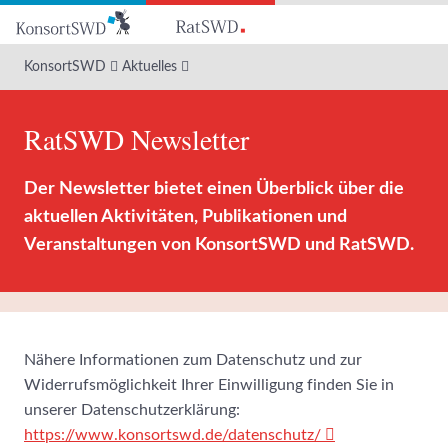
Zum
Hauptinhalt
KonsortSWD
Aktuelles
RatSWD Newsletter
Der Newsletter bietet einen Überblick über die
aktuellen Aktivitäten, Publikationen und
Veranstaltungen von KonsortSWD und RatSWD.
Nähere Informationen zum Datenschutz und zur
Widerrufsmöglichkeit Ihrer Einwilligung finden Sie in
unserer Datenschutzerklärung:
https://www.konsortswd.de/datenschutz/