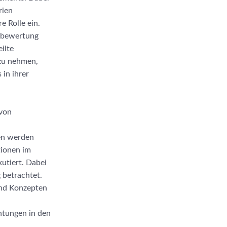
rien
e Rolle ein.
gsbewertung
ilte
 zu nehmen,
 in ihrer
 von
en werden
tionen im
utiert. Dabei
 betrachtet.
und Konzepten
htungen in den