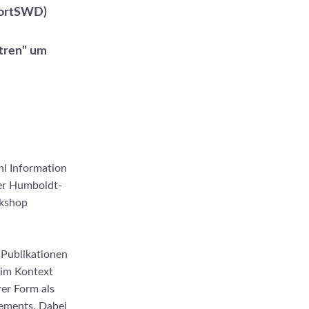
sortSWD)
ntren" um
hl Information
der Humboldt-
rkshop
 Publikationen
 im Kontext
er Form als
gements. Dabei