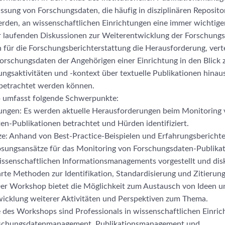
ssung von Forschungsdaten, die häufig in disziplinären Reposito
rden, an wissenschaftlichen Einrichtungen eine immer wichtiger
r laufenden Diskussionen zur Weiterentwicklung der Forschun
ch für die Forschungsberichterstattung die Herausforderung, verte
orschungsdaten der Angehörigen einer Einrichtung in den Blick
ngsaktivitäten und -kontext über textuelle Publikationen hinaus
 betrachtet werden können.
 umfasst folgende Schwerpunkte:
ngen: Es werden aktuelle Herausforderungen beim Monitoring
n-Publikationen betrachtet und Hürden identifiziert.
e: Anhand von Best-Practice-Beispielen und Erfahrungsbericht
Lösungsansätze für das Monitoring von Forschungsdaten-Publika
issenschaftlichen Informationsmanagements vorgestellt und disk
e Methoden zur Identifikation, Standardisierung und Zitierung
er Workshop bietet die Möglichkeit zum Austausch von Ideen 
wicklung weiterer Aktivitäten und Perspektiven zum Thema.
 des Workshops sind Professionals in wissenschaftlichen Einric
rschungsdatenmanagement, Publikationsmanagement und