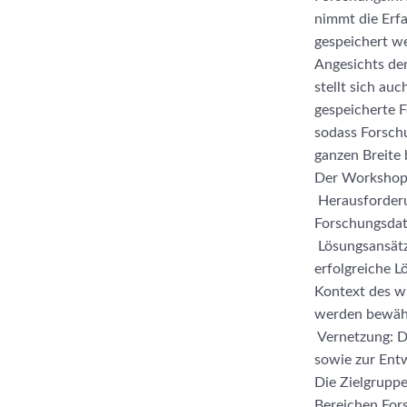
nimmt die Erfa
gespeichert we
Angesichts de
stellt sich au
gespeicherte F
sodass Forschu
ganzen Breite
Der Workshop
Herausforderu
Forschungsdate
Lösungsansätz
erfolgreiche 
Kontext des w
werden bewährt
Vernetzung: D
sowie zur Ent
Die Zielgruppe
Bereichen Fo