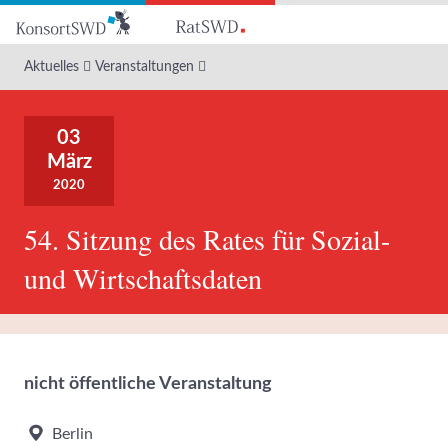
Zum
Hauptinhalt
Aktuelles
Veranstaltungen
03
März
2020
54. Sitzung des Rates für Sozial-
und Wirtschaftsdaten
nicht öffentliche Veranstaltung
Berlin