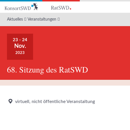
Zum
Hauptinhalt
Aktuelles
Veranstaltungen
23 - 24
Nov.
2023
68. Sitzung des RatSWD
virtuell, nicht öffentliche Veranstaltung