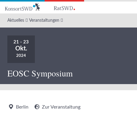
Zum
Hauptinhalt
Aktuelles
Veranstaltungen
21 - 23
Okt.
2024
EOSC Symposium
Berlin
Zur Veranstaltung