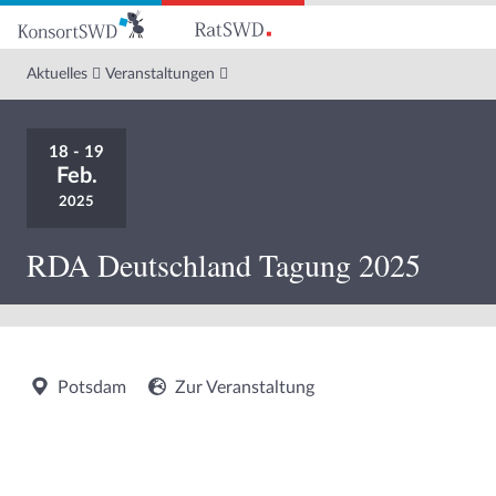
Zum
Hauptinhalt
Aktuelles
Veranstaltungen
18 - 19
Feb.
2025
RDA Deutschland Tagung 2025
Potsdam
Zur Veranstaltung