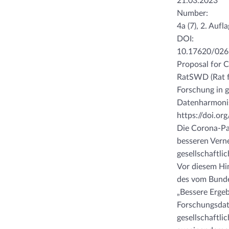
21.03.2023
Number:
4a (7), 2. Aufl
DOI:
10.17620/026
Proposal for C
RatSWD (Rat fü
Forschung in g
Datenharmonisi
https://doi.o
Die Corona-Pan
besseren Vern
gesellschaftli
Vor diesem Hi
des vom Bunde
„Bessere Ergeb
Forschungsdat
gesellschaftlic