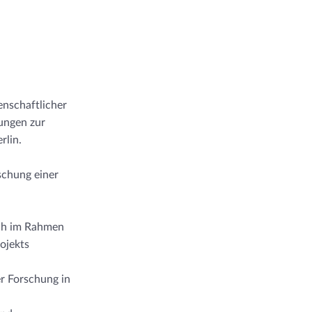
enschaftlicher
lungen zur
rlin.
schung einer
ich im Rahmen
ojekts
r Forschung in