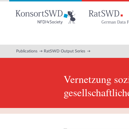
Go
to
main
content
Publications
RatSWD Output Series
Vernetzung sozi
gesellschaftlic