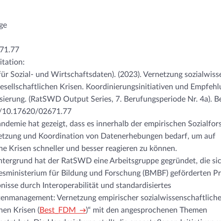
age
71.77
itation:
r Sozial- und Wirtschaftsdaten). (2023). Vernetzung sozialwiss
esellschaftlichen Krisen. Koordinierungsinitiativen und Empfeh
erung. (RatSWD Output Series, 7. Berufungsperiode Nr. 4a). Be
rg/10.17620/02671.77
demie hat gezeigt, dass es innerhalb der empirischen Sozialfor
etzung und Koordination von Datenerhebungen bedarf, um auf
che Krisen schneller und besser reagieren zu können.
ntergrund hat der RatSWD eine Arbeitsgruppe gegründet, die s
sministerium für Bildung und Forschung (BMBF) geförderten Pr
nisse durch Interoperabilität und standardisiertes
enmanagement: Vernetzung empirischer sozialwissenschaftliche
hen Krisen (
Best_FDM
)“ mit den angesprochenen Themen