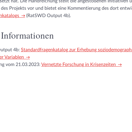
etzt hat. Die Handreichung stellt die angestoßenen Initiativen 
des Projekts vor und bietet eine Kommentierung des dort entwi
nkatalogs
(RatSWD Output 4b).
 Informationen
Output 4b:
Standardfragenkatalog zur Erhebung soziodemograph
er Variablen
ung vom 21.03.2023:
Vernetzte Forschung in Krisenzeiten