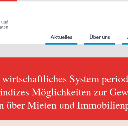
Aktuelles
Über uns
 wirtschaftliches System period
isindizes Möglichkeiten zur Ge
en über Mieten und Immobilienp