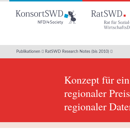
Zum
Hauptinhalt
Publikationen
RatSWD Research Notes (bis 2010)
Konzept für ein
regionaler Pre
regionaler Dat