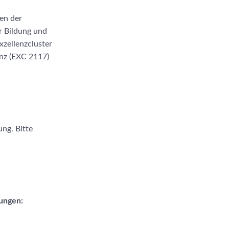
en der
 Bildung und
zellenzcluster
anz (EXC 2117)
ng. Bitte
hungen: