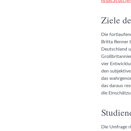
https://cutt.ly
Ziele de
Die fortlaufe
Britta Renner 
Deutschland un
Großbritannie
vier Entwicklu
den subjektiv
das wahrgenom
das daraus res
die Einschätzu
Studien
Die Umfrage ri