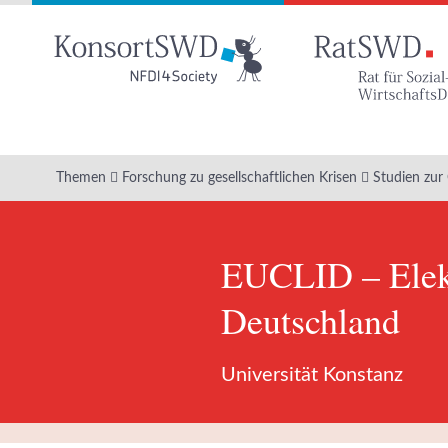
Zum
Hauptinhalt
Themen
Forschung zu gesellschaftlichen Krisen
Studien zur
EUCLID – Elekt
Deutschland
Universität Konstanz