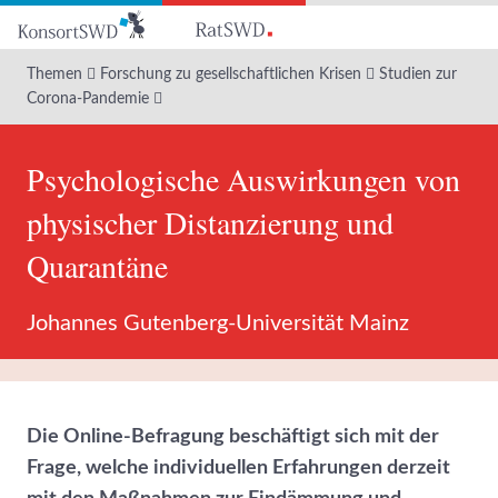
Zum
Hauptinhalt
Themen
Forschung zu gesellschaftlichen Krisen
Studien zur
Corona-Pandemie
Psychologische Auswirkungen von
physischer Distanzierung und
Quarantäne
Johannes Gutenberg-Universität Mainz
Die Online-Befragung beschäftigt sich mit der
Frage, welche individuellen Erfahrungen derzeit