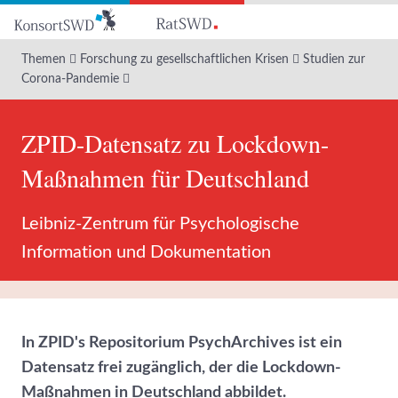
Zum
Hauptinhalt
Themen
Forschung zu gesellschaftlichen Krisen
Studien zur
Corona-Pandemie
ZPID-Datensatz zu Lockdown-
Maßnahmen für Deutschland
Leibniz-Zentrum für Psychologische
Information und Dokumentation
In ZPID's Repositorium PsychArchives ist ein
Datensatz frei zugänglich, der die Lockdown-
Maßnahmen in Deutschland abbildet.