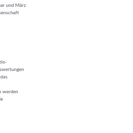
uar und März
senschaft
zio-
uswertungen
das
en werden
de