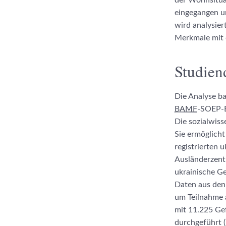
der Wohnsitua
eingegangen u
wird analysie
Merkmale mit 
Studien
Die Analyse b
BAMF
-SOEP-
Die sozialwiss
Sie ermöglicht
registrierten 
Ausländerzentr
ukrainische G
Daten aus den
um Teilnahme 
mit 11.225 Gef
durchgeführt (