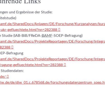
ührende Links
ngen und Ergebnisse der Studie:
itelstudie)
bamf.de/SharedDocs/Anlagen/DE/Forschung/Kurzanalysen/kurz
ukr-gefluechtete.html?nn=282388
 Studie (IAB-BiB/FReDA-
BAMF
-SOEP-Befragung)
amf.de/SharedDocs/ProjekteReportagen/DE/Forschung/Integra
282388
EP-Befragung
amf.de/SharedDocs/ProjekteReportagen/DE/Forschung/Integra
fragung-gefluechtete.html?nn=282388
e Studiendaten:
.de/
iw.de/de/diw_01.c.678568.de/forschungsdatenzentrum_soep.h