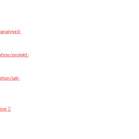
analyse3-
tion/projekt-
tion/iab-
tml