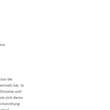
sse
tion der
ickelt hat. In
Einreise und
wie sich deren
Entwicklung