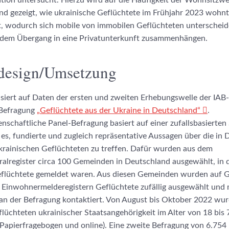
tion untersucht. Hierzu wird auf die Häufigkeit der Wohnsitzw
nd gezeigt, wie ukrainische Geflüchtete im Frühjahr 2023 wohnt
rt, wodurch sich mobile von immobilen Geflüchteten unterschei
dem Übergang in eine Privatunterkunft zusammenhängen.
design/Umsetzung
asiert auf Daten der ersten und zweiten Erhebungswelle der IA
Befragung
„Geflüchtete aus der Ukraine in Deutschland“
.
enschaftliche Panel-Befragung basiert auf einer zufallsbasierten
 es, fundierte und zugleich repräsentative Aussagen über die in
ukrainischen Geflüchteten zu treffen. Dafür wurden aus dem
alregister circa 100 Gemeinden in Deutschland ausgewählt, in 
eflüchtete gemeldet waren. Aus diesen Gemeinden wurden auf 
 Einwohnermelderegistern Geflüchtete zufällig ausgewählt und m
an der Befragung kontaktiert. Von August bis Oktober 2022 wur
lüchteten ukrainischer Staatsangehörigkeit im Alter von 18 bis 
Papierfragebogen und online). Eine zweite Befragung von 6.754 