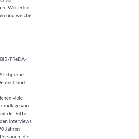
echsel
en. Weiterhin
den und welche
B-BiB/FReDA-
 Stichprobe.
 Deutschland
denen viele
Grundlage von
it der Bitte
den Interviews
70 Jahren
Personen, die