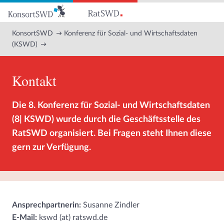
Zum
Hauptinhalt
KonsortSWD
Konferenz für Sozial- und Wirtschaftsdaten
(KSWD)
Kontakt
Die 8. Konferenz für Sozial- und Wirtschaftsdaten
(8| KSWD) wurde durch die Geschäftsstelle des
RatSWD organisiert. Bei Fragen steht Ihnen diese
gern zur Verfügung.
Ansprechpartnerin:
Susanne Zindler
E-Mail:
kswd (at) ratswd.de