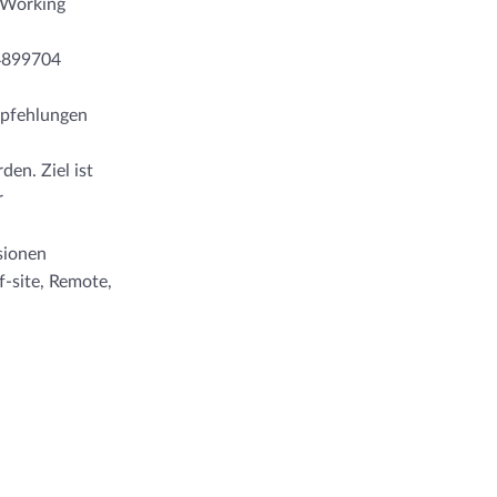
 Working
14899704
mpfehlungen
en. Ziel ist
r
sionen
-site, Remote,