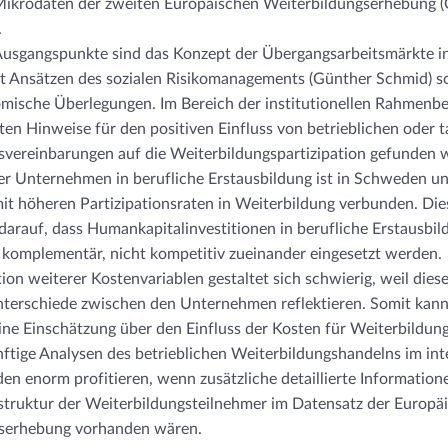
 Mikrodaten der zweiten Europäischen Weiterbildungserhebung 
.
Ausgangspunkte sind das Konzept der Übergangsarbeitsmärkte i
t Ansätzen des sozialen Risikomanagements (Günther Schmid) s
mische Überlegungen. Im Bereich der institutionellen Rahmenb
en Hinweise für den positiven Einfluss von betrieblichen oder ta
svereinbarungen auf die Weiterbildungspartizipation gefunden 
r Unternehmen in berufliche Erstausbildung ist in Schweden u
it höheren Partizipationsraten in Weiterbildung verbunden. Die
darauf, dass Humankapitalinvestitionen in berufliche Erstausbi
 komplementär, nicht kompetitiv zueinander eingesetzt werden.
tion weiterer Kostenvariablen gestaltet sich schwierig, weil dies
Unterschiede zwischen den Unternehmen reflektieren. Somit kan
ine Einschätzung über den Einfluss der Kosten für Weiterbildung
ftige Analysen des betrieblichen Weiterbildungshandelns im int
en enorm profitieren, wenn zusätzliche detaillierte Information
sstruktur der Weiterbildungsteilnehmer im Datensatz der Europä
serhebung vorhanden wären.