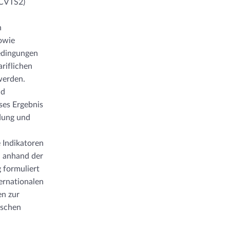
(CVTS2)
n
owie
edingungen
riflichen
werden.
nd
ses Ergebnis
ldung und
e Indikatoren
n anhand der
 formuliert
ernationalen
en zur
ischen