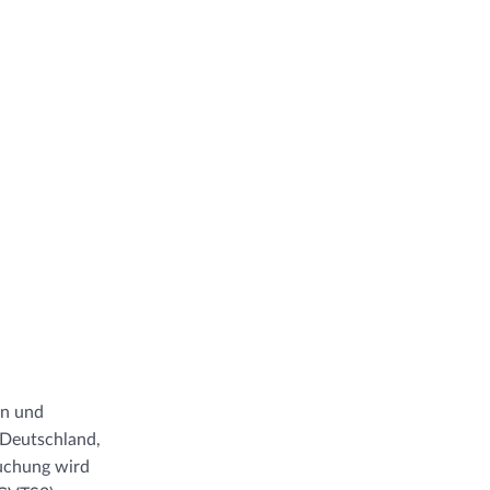
en und
n Deutschland,
uchung wird