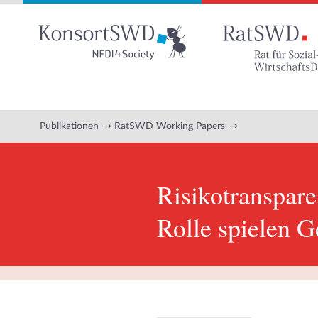
Zum
Hauptinhalt
Publikationen
RatSWD Working Papers
Risikotranspare
Rolle spielen G