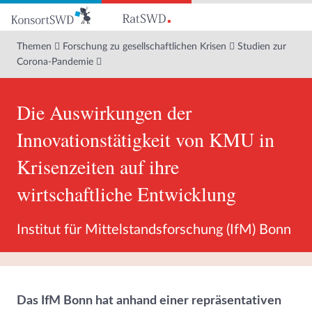
Zum
Hauptinhalt
Themen
Forschung zu gesellschaftlichen Krisen
Studien zur
Corona-Pandemie
Die Auswirkungen der
Innovationstätigkeit von KMU in
Krisenzeiten auf ihre
wirtschaftliche Entwicklung
Institut für Mittelstandsforschung (IfM) Bonn
Das IfM Bonn hat anhand einer repräsentativen